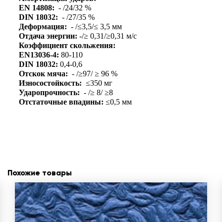
EN 14808:
- /24/32 %
DIN 18032:
- /27/35 %
Деформация:
- /≤3,5/≤ 3,5 мм
Отдача энергии:
-/≥ 0,31/≥0,31 м/с
Коэффициент скольжения:
EN13036-4:
80-110
DIN 18032:
0,4-0,6
Отскок мяча:
- /≥97/ ≥ 96 %
Износостойкость:
≤350 мг
Ударопрочность:
- /≥ 8/ ≥8
Отстаточные впадины:
≤0,5 мм
Похожие товары