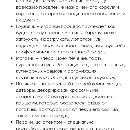
воплощает в себе настоящий замок, где
возможно правление назначенного короля и
королевы, которые возводят новые поселения и
их домики;
Грузовик – игровой процесс протекает, как
будто, сразу в кузове машины. Карапуз может
загружать и разгружать, лопаткой или
ведерцем, песочное наполнение, чувствуя себя
профессионалом строительной сферы;
Магазин – «песочное» печенье, торты,
пирожное и супы. Репетиция, еще не освоенных,
кулинарных навыков и организация
праздничных столов для пупсиков и куколок;
Полянка – полноценный игровой комплекс для
детворы, декорирован красочными
элементами. Структура включает домики с
крышами, которые обезопасят отдых от
погодных факторов, как от пекущего солнца,
так и от мелкого дождя;
Песочница с тентом – специально
разработанное покрытие защитит песок от