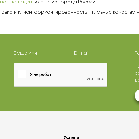
вые площадки
во многие города России.
тавка и клиентоориентированность - главные качества 
Ваше имя
E-mail
Т
Н
с
д
Услуги