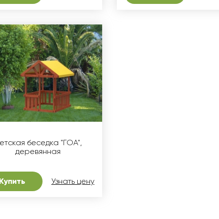
етская беседка "ГОА",
деревянная
Купить
Узнать цену