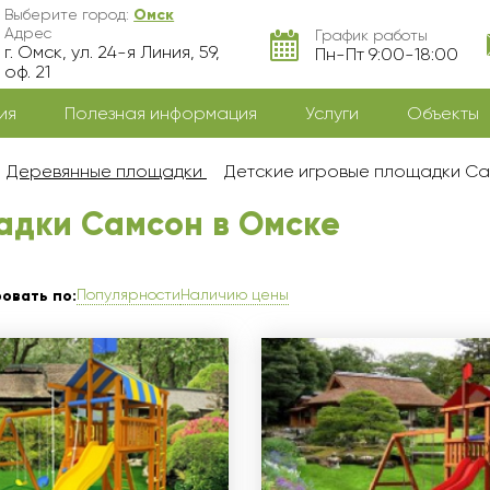
Выберите город:
Омск
Адрес
График работы
г. Омск, ул. 24-я Линия, 59,
Пн-Пт 9:00-18:00
оф. 21
ия
Полезная информация
Услуги
Объекты
Деревянные площадки
Детские игровые площадки С
адки Самсон в Омскe
Популярности
Наличию цены
овать по: