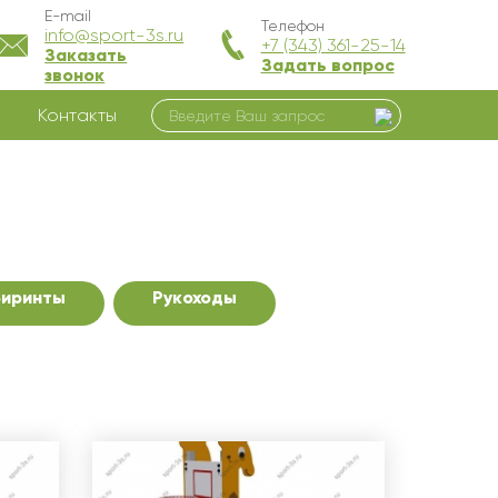
E-mail
Телефон
info@sport-3s.ru
+7 (343) 361-25-14
Заказать
Задать вопрос
звонок
Контакты
биринты
Рукоходы