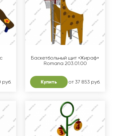
с
Баскетбольный щит «Жираф»
»
Romana 203.01.00
 руб.
Купить
от 37 853 руб.