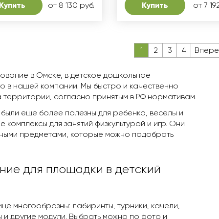
Купить
от 8 130 руб.
Купить
от 7 19
1
2
3
4
Впере
ование в Омскe, в детское дошкольное
о в нашей компании. Мы быстро и качественно
а территории, согласно принятым в РФ нормативам.
 были еще более полезны для ребенка, веселы и
 комплексы для занятий физкультурой и игр. Они
ьными предметами, которые можно подобрать
ние для площадки в детский
ице многообразны: лабиринты, турники, качели,
ы и другие модули. Выбрать можно по фото и