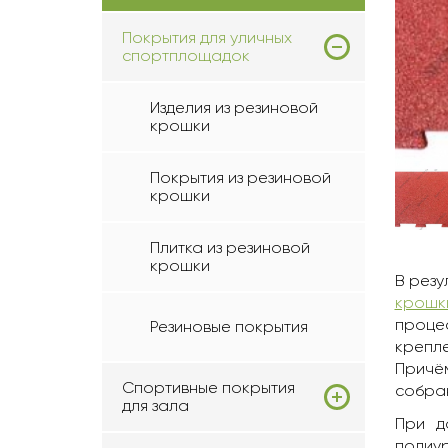
Покрытия для уличных
спортплощадок
Изделия из резиновой
крошки
Покрытия из резиновой
крошки
Плитка из резиновой
крошки
В резу
крошк
проце
Резиновые покрытия
крепле
Причём
Спортивные покрытия
собран
для зала
При д
полиу