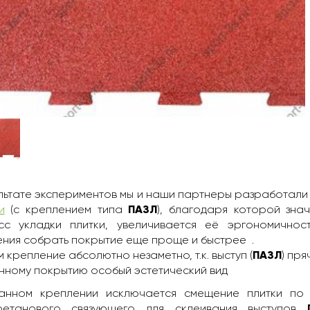
льтате экспериментов мы и наши партнеры разработал
и
(с креплением типа
ПАЗЛ
), благодаря которой зна
сс укладки плитки, увеличивается её эргономичност
ния собрать покрытие еще проще и быстрее .
 крепление абсолютно незаметно, т.к. выступ (
ПАЗЛ
) пря
ному покрытию особый эстетический вид
анном креплении исключается смещение плитки по 
ретанового связующего для склеивания выступов