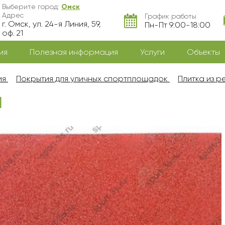
Выберите город:
Омск
Адрес
График работы
г. Омск, ул. 24-я Линия, 59,
Пн-Пт 9:00-18:00
оф. 21
ия
Полезная информация
Услуги
Объекты
ия
Покрытия для уличных спортплощадок
Плитка из 
Л