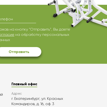
елефон
ажав на кнопку “Отправить”, Вы даете
огласие
на обработку персональных
анных
Отправить
Главный офис
Адрес
ий
г. Екатеринбург, ул. Красных
Командиров, д. 16, оф. 3