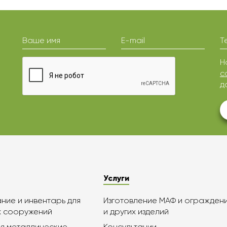
Ваше имя
E-mail
Т
Н
с
д
Услуги
ие и инвентарь для
Изготовление МАФ и огражден
х сооружений
и других изделий
я металлические
Консультации