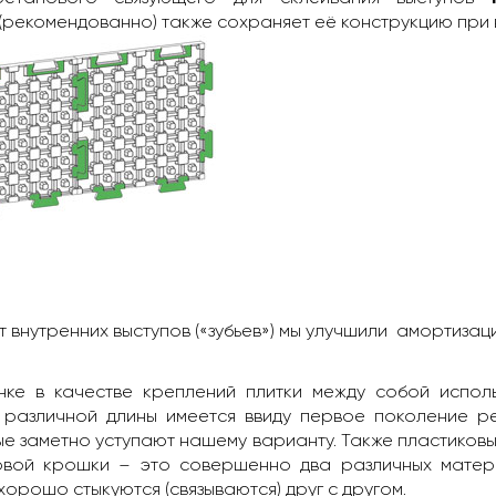
(рекомендованно) также сохраняет её конструкцию при
т внутренних выступов («зубьев») мы улучшили амортизац
нке в качестве креплений плитки между собой испол
и различной длины имеется ввиду первое поколение р
е заметно уступают нашему варианту. Также пластиковые
овой крошки – это совершенно два различных матер
хорошо стыкуются (связываются) друг с другом.