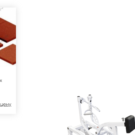
х
 цену