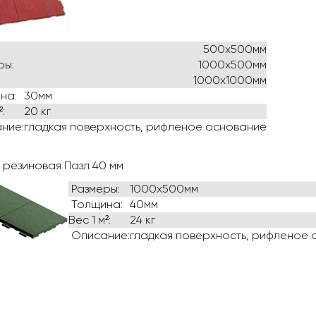
500x500мм
ры:
1000х500мм
1000х1000мм
на:
30мм
:
20 кг
ние:
гладкая поверхность, рифленое основание
 резиновая Пазл 40 мм
Размеры:
1000х500мм
Толщина:
40мм
Вес 1 м²:
24 кг
Описание:
гладкая поверхность, рифленое