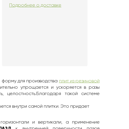
Подробнее о доставке
и форму для производства
плит из резиновой
чительно упрощается и ускоряется в разы
ь, целостность.Благодаря такой системе
чется внутри самой плитки. Это придает
горизонтали и вертикали, а применение
ПАЗЛ
к внутренней поверхности пазов