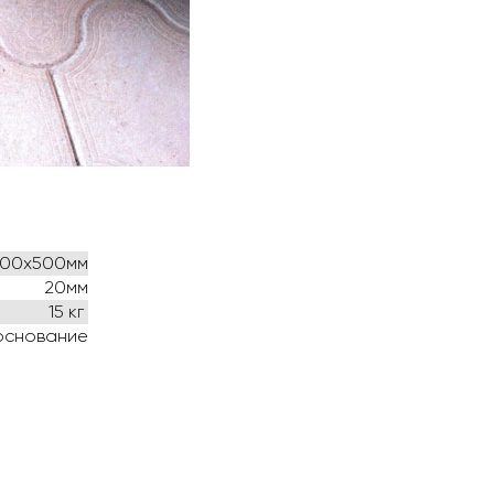
000х500мм
20мм
15 кг
 основание