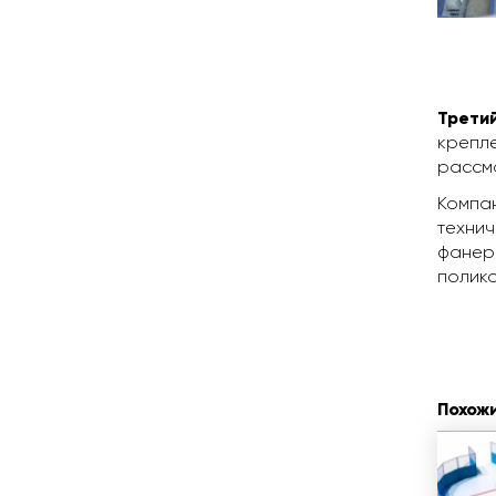
Трети
крепле
рассма
Компан
технич
фанеры
полик
Похож