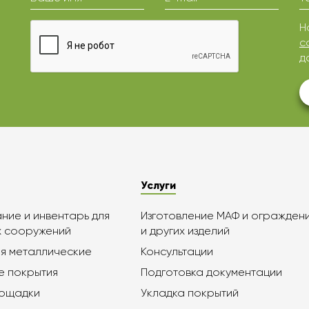
Н
с
д
Услуги
ие и инвентарь для
Изготовление МАФ и огражден
х сооружений
и других изделий
я металлические
Консультации
е покрытия
Подготовка документации
лощадки
Укладка покрытий