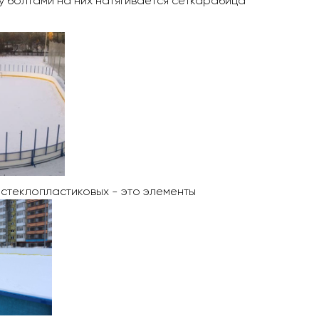
у болтами на них натягивается сеткарабица
стеклопластиковых - это элементы