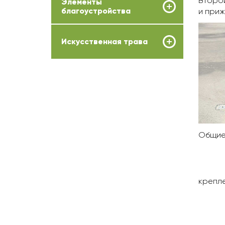
Второй
Элементы
благоустройства
и приж
Искусственная трава
Общие 
крепле