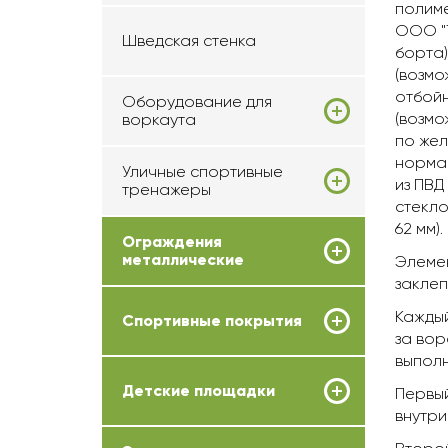
полим
ООО "Т
Шведская стенка
борта)
(возмо
отбойн
Оборудование для
(возмо
воркаута
по жел
нормам
Уличные спортивные
из ПВД
тренажеры
стекло
62 мм).
Ограждения
металлические
Элемен
заклеп
Каждый
Спортивные покрытия
за вор
выполн
Детские площадки
Первы
внутри