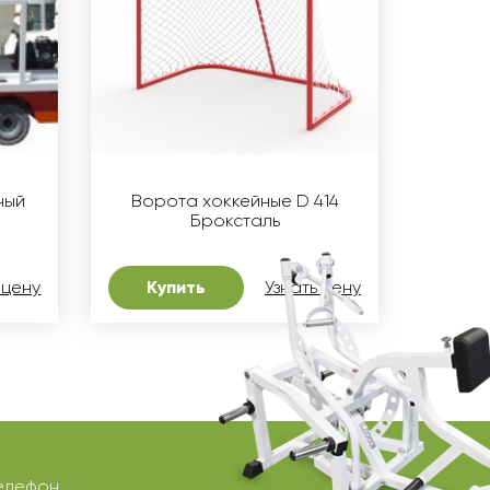
ный
Ворота хоккейные D 414
Броксталь
 цену
Купить
Узнать цену
елефон