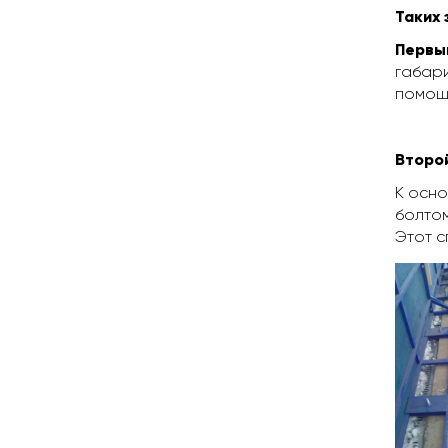
Таких 
Первы
габари
помош
Второ
К осно
болтом
Этот с