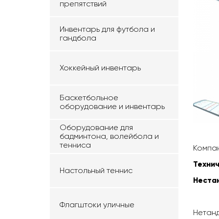
препятствий
Инвентарь для футбола и
гандбола
Хоккейный инвентарь
Баскетбольное
оборудование и инвентарь
Оборудование для
бадминтона, волейбола и
тенниса
Компан
Технич
Настольный теннис
Нестан
Флагштоки уличные
Нетан