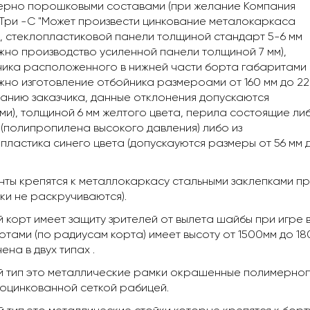
ерно порошковыми составами (при желание Компания
ри -С "Может произвести цинкование металокаркаса
, стеклопластиковой панели толщиной стандарт 5-6 мм
жно производство усиленной панели толщиной 7 мм),
ика расположенного в нижней части борта габаритами
жно изготовление отбойника размероами от 160 мм до 2
анию заказчика, данные отклонения допускаются
и), толщиной 6 мм желтого цвета, перила состоящие ли
 (полипропилена высокого давления) либо из
пластика синего цвета (допускауются размеры от 56 мм 
ты крепятся к металлокаркасу стальными заклепками при
ки не раскручиваются).
 корт имеет защиту зрителей от вылета шайбы при игре
отами (по радиусам корта) имеет высоту от 1500мм до 18
ена в двух типах .
й тип это металлические рамки окрашенные полимерно
оцинкованной сеткой рабицей.