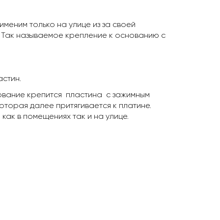
меним только на улице из за своей
 Так называемое крепление к основанию с
стин.
ование крепится пластина с зажимным
которая далее притягивается к платине.
ак в помещениях так и на улице.