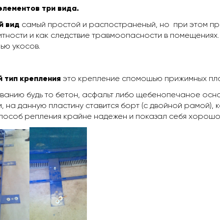
элементов три вида.
й вид
самый простой и распостраненый, но при этом при
тности и как следствие травмоопасности в помещениях.
ью укосов.
й тип крепления
это крепление спомошью прижимных пла
ванию будь то бетон, асфальт либо щебенопечаное осн
, на данную пластину ставится борт (с двойной рамой), 
пособ репления крайне надежен и показал себя хорошо к