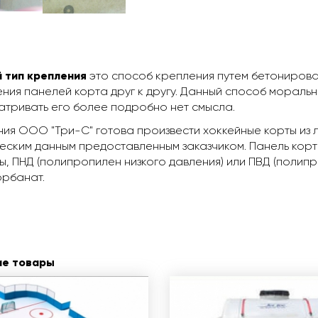
й тип крепления
это способ крепления путем бетониров
ния панелей корта друг к другу. Данный способ мораль
тривать его более подробно нет смысла.
ия ООО "Три-С" готова произвести хоккейные корты из
еским данным предоставленным заказчиком. Панель корта
, ПНД (полипропилен низкого давления) или ПВД (полип
орбанат.
ие товары