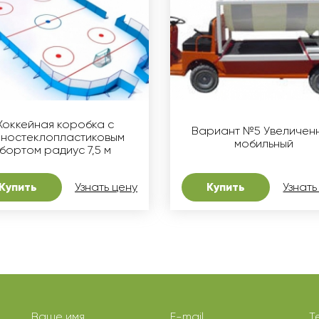
Хоккейная коробка с
Вариант №5 Увеличен
ностеклопластиковым
мобильный
бортом радиус 7,5 м
Купить
Узнать цену
Купить
Узнать
Ваше имя
E-mail
Т