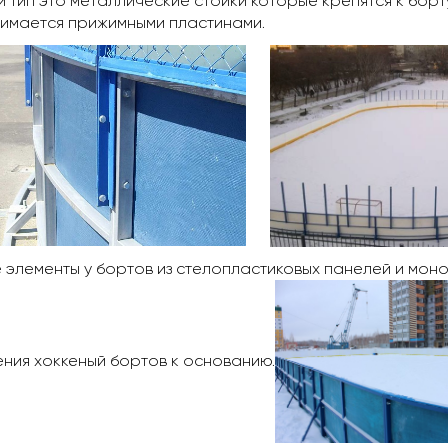
 тип это металлические стойки которые крепятся к борт
имается прижимными пластинами.
элементы у бортов из стелопластиковых панелей и моно
ния хоккеный бортов к основанию.