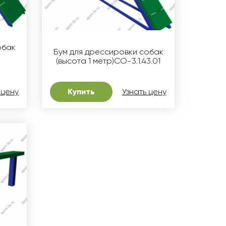
обак
Бум для дрессировки собак
(высота 1 метр)СО-3.1.43.01
 цену
Купить
Узнать цену