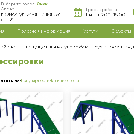
Выберите город:
Омск
Адрес
График работы
г. Омск, ул. 24-я Линия, 59,
Пн-Пт 9:00-18:00
оф. 21
ия
Полезная информация
Услуги
Объекты
ройства
Площадка для выгула собак
Бум и трамплин 
ессировки
Популярности
Наличию цены
овать по: