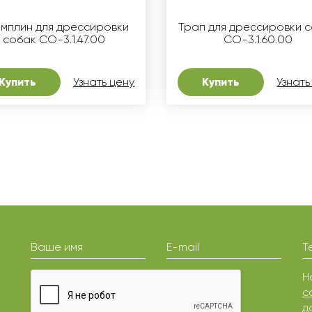
мплин для дрессировки
Трап для дрессировки 
собак СО-3.1.47.00
СО-3.1.60.00
Купить
Узнать цену
Купить
Узнать
Ваше имя
E-mail
Т
Н
с
д