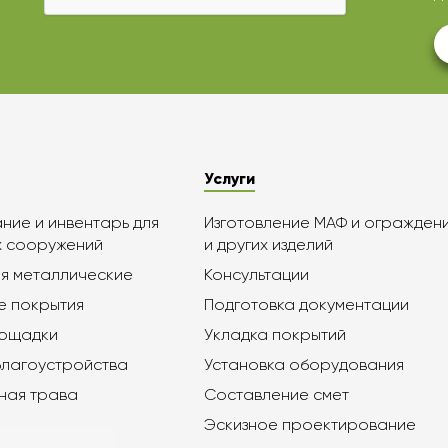
Услуги
ие и инвентарь для
Изготовление МАФ и огражден
х сооружений
и других изделий
я металлические
Консультации
е покрытия
Подготовка документации
лощадки
Укладка покрытий
благоустройства
Установка оборудования
ная трава
Составление смет
Эскизное проектирование