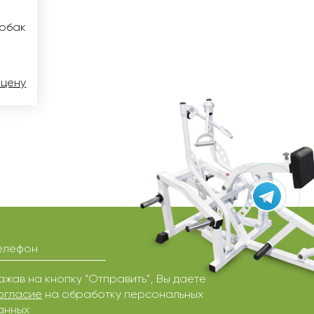
собак
 цену
елефон
ажав на кнопку “Отправить”, Вы даете
огласие
на обработку персональных
анных