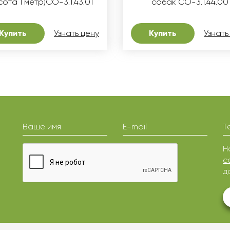
сота 1 метр)СО-3.1.43.01
собак СО-3.1.44.00
Купить
Узнать цену
Купить
Узнать
Ваше имя
E-mail
Т
Н
с
д