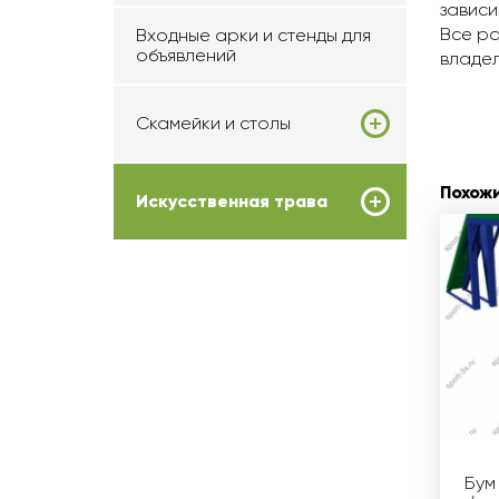
зависи
Все ра
Входные арки и стенды для
объявлений
владел
Скамейки и столы
Похож
Искусственная трава
Бум