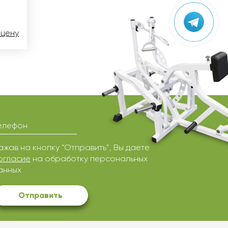
 цену
елефон
ажав на кнопку “Отправить”, Вы даете
огласие
на обработку персональных
анных
Отправить